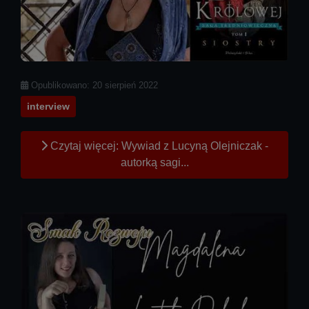
Szczegóły
Opublikowano: 20 sierpień 2022
interview
Czytaj więcej: Wywiad z Lucyną Olejniczak -
autorką sagi...