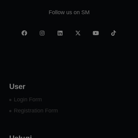
Follow us on SM
Facebook
Instagram
LinkedIn
X
YouTube
TikTok
-
twitter
User
Login Form
Registration Form