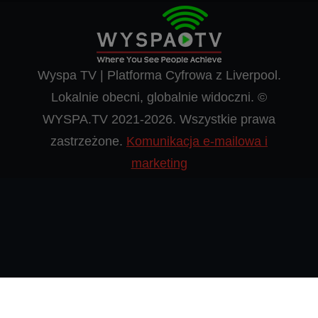
Wyspa TV | Platforma Cyfrowa z Liverpool.
Lokalnie obecni, globalnie widoczni. ©
WYSPA.TV 2021-2026. Wszystkie prawa
zastrzeżone.
Komunikacja e-mailowa i
marketing