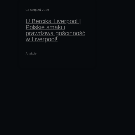
03 sierpień 2026
02 sierpień 2026
U Bercika Liverpool |
Była burm
Polskie smaki i
Liverpool
prawdziwa gościnność
2025/202
w Liverpool!
Barbara 
przyszłoś
Artykuły
Reportaż