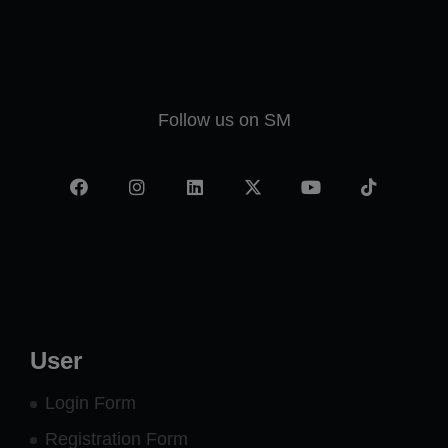
Follow us on SM
Facebook
Instagram
LinkedIn
X
YouTube
TikTok
-
twitter
User
Login Form
Registration Form