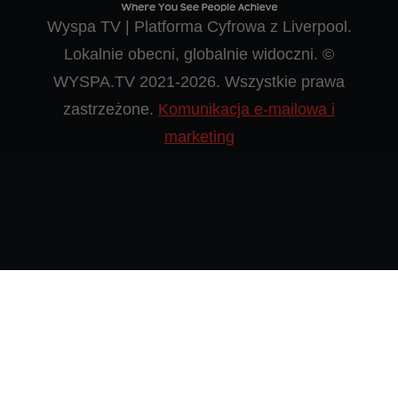
Wyspa TV | Platforma Cyfrowa z Liverpool.
Lokalnie obecni, globalnie widoczni. ©
WYSPA.TV 2021-2026. Wszystkie prawa
zastrzeżone.
Komunikacja e-mailowa i
marketing