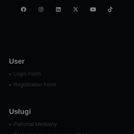
Facebook
Instagram
LinkedIn
X
YouTube
TikTok
-
twitter
User
Login Form
Registration Form
Usługi
Patronat Medialny