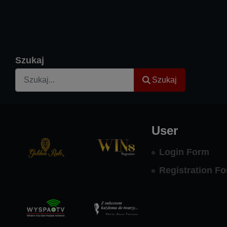
Szukaj
Szukaj
User
Login Form
Registration F