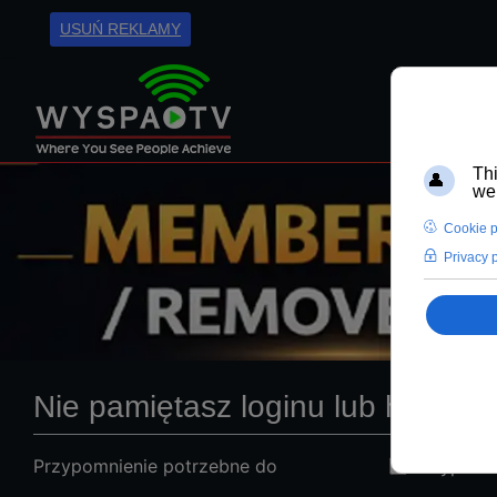
USUŃ REKLAMY
Nie pamiętasz loginu lub hasła?
Przypomnienie potrzebne do
Przypomn