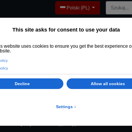
Wybierz swój język
Polski (PL)
ieć nazwę użytkownika?
Przypomnieć hasło?